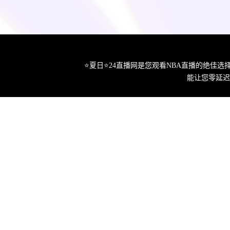
⭐️夏日⭐24直播网是您观看NBA直播的绝
能让您零延迟