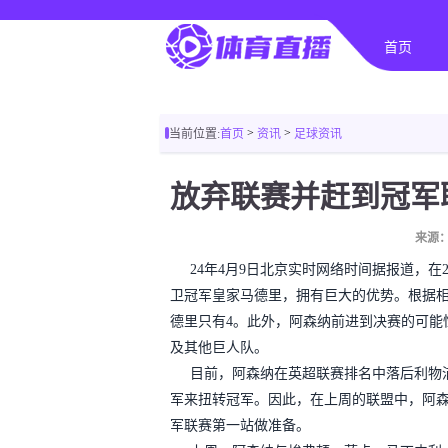
首页
>
>
当前位置:
首页
资讯
足球资讯
来源：
24年4月9日北京实时网络时间据报道，在2
卫冠军皇家马德里，拥有巨大的优势。根据相
德里只有4。此外，阿森纳前进到决赛的可能性
及其他巨人队。
目前，阿森纳在英超联赛排名中落后利物浦
军来扭转冠军。因此，在上周的联盟中，阿
军联赛第一站做准备。