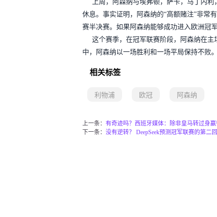
上周，阿森纳与埃弗顿，萨卡，马丁内利，
休息。事实证明，阿森纳的“高额赌注”非常
赛半决赛。如果阿森纳能够成功进入欧洲冠
这个赛季，在冠军联赛阶段，阿森纳在主场
中，阿森纳以一场胜利和一场平局保持不败
相关标签
利物浦
欧冠
阿森纳
上一条：
有奇迹吗？西班牙媒体：除非皇马转过身赢
下一条：
没有逆转？ DeepSeek预测冠军联赛的第