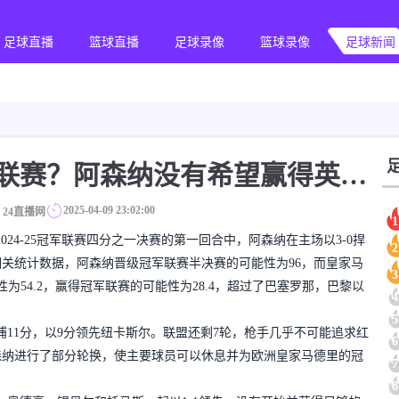
足球直播
篮球直播
足球录像
篮球录像
足球新闻
放弃联赛并赶到冠军联赛？阿森纳没有希望赢得英超杯 赢得欧洲冠军的可能性
2025-04-09 23:02:00
24直播网
1
024-25冠军联赛四分之一决赛的第一回合中，阿森纳在主场以3-0捍
2
关统计数据，阿森纳晋级冠军联赛半决赛的可能性为96，而皇家马
3
为54.2，赢得冠军联赛的可能性为28.4，超过了巴塞罗那，巴黎以
4
5
11分，以9分领先纽卡斯尔。联盟还剩7轮，枪手几乎不可能追求红
6
森纳进行了部分轮换，使主要球员可以休息并为欧洲皇家马德里的冠
7
8