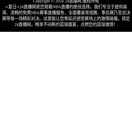
Copyright © 2024 24直播网 版权所有
⭐️夏日⭐24直播网是您观看NBA直播的绝佳选择。我们专注于提供高
清、流畅的免费NBA赛事直播服务，全面覆盖常规赛、季后赛乃至总决
赛等每一场精彩对决。这里能让您零延迟感受赛场上的激情碰撞。锁定
24直播网，畅享不间断的篮球盛宴，点燃您的篮球激情！