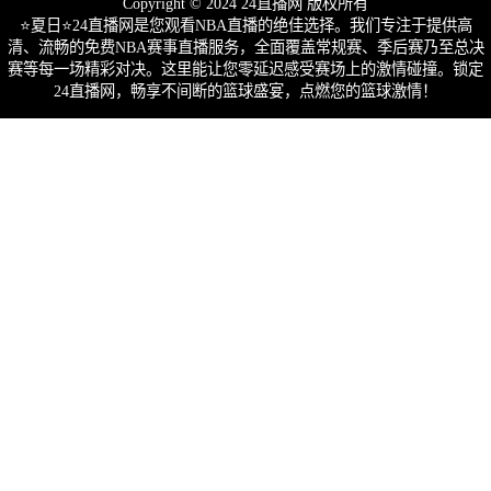
Copyright © 2024 24直播网 版权所有
⭐️夏日⭐24直播网是您观看NBA直播的绝佳选择。我们专注于提供高
清、流畅的免费NBA赛事直播服务，全面覆盖常规赛、季后赛乃至总决
赛等每一场精彩对决。这里能让您零延迟感受赛场上的激情碰撞。锁定
24直播网，畅享不间断的篮球盛宴，点燃您的篮球激情！