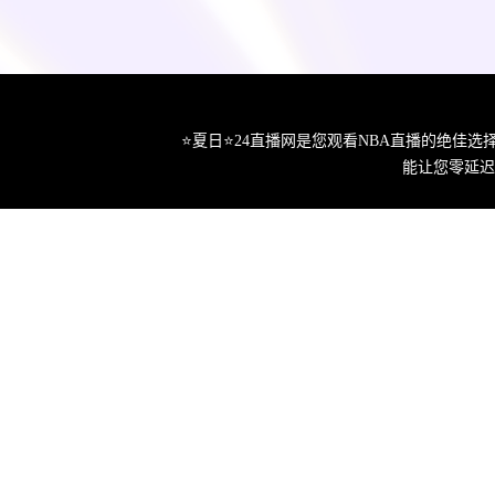
⭐️夏日⭐24直播网是您观看NBA直播的绝
能让您零延迟