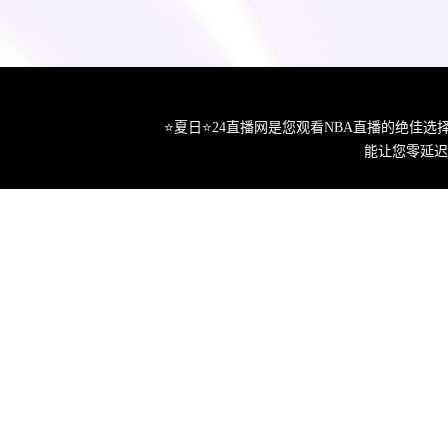
⭐️夏日⭐24直播网是您观看NBA直播的绝
能让您零延迟