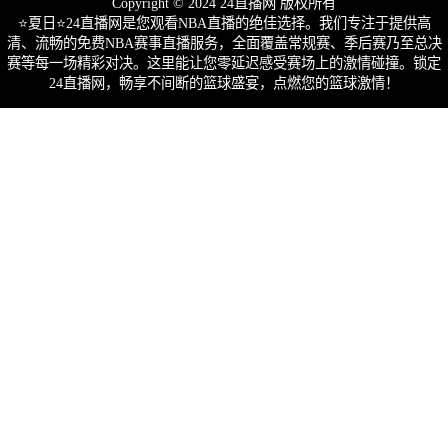
Copyright © 2024 24直播网 版权所有
⭐️夏日⭐24直播网是您观看NBA直播的绝佳选择。我们专注于提供高
清、流畅的免费NBA赛事直播服务，全面覆盖常规赛、季后赛乃至总决
赛等每一场精彩对决。这里能让您零延迟感受赛场上的激情碰撞。锁定
24直播网，畅享不间断的篮球盛宴，点燃您的篮球激情！