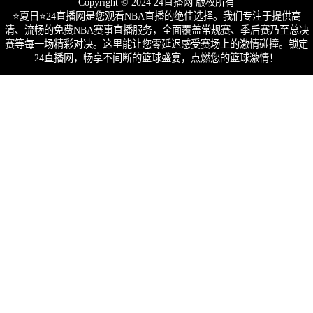
Copyright © 2024 24直播网 版权所有
⭐️夏日⭐24直播网是您观看NBA直播的绝佳选择。我们专注于提供高
清、流畅的免费NBA赛事直播服务，全面覆盖常规赛、季后赛乃至总决
赛等每一场精彩对决。这里能让您零延迟感受赛场上的激情碰撞。锁定
24直播网，畅享不间断的篮球盛宴，点燃您的篮球激情！