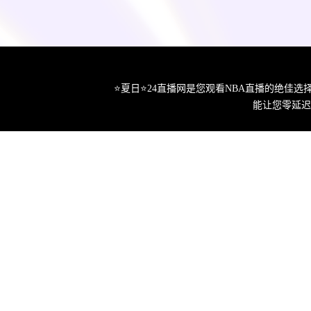
⭐️夏日⭐24直播网是您观看NBA直播的绝
能让您零延迟