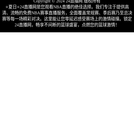
Copyright © 2024 24直播网 版权所有
⭐️夏日⭐24直播网是您观看NBA直播的绝佳选择。我们专注于提供高
清、流畅的免费NBA赛事直播服务，全面覆盖常规赛、季后赛乃至总决
赛等每一场精彩对决。这里能让您零延迟感受赛场上的激情碰撞。锁定
24直播网，畅享不间断的篮球盛宴，点燃您的篮球激情！