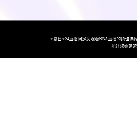
⭐️夏日⭐24直播网是您观看NBA直播的绝
能让您零延迟