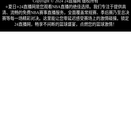
Copyright © 2024 24直播网 版权所有
⭐️夏日⭐24直播网是您观看NBA直播的绝佳选择。我们专注于提供高
清、流畅的免费NBA赛事直播服务，全面覆盖常规赛、季后赛乃至总决
赛等每一场精彩对决。这里能让您零延迟感受赛场上的激情碰撞。锁定
24直播网，畅享不间断的篮球盛宴，点燃您的篮球激情！