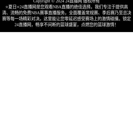
Copyright © 2024 24直播网 版权所有
⭐️夏日⭐24直播网是您观看NBA直播的绝佳选择。我们专注于提供高
清、流畅的免费NBA赛事直播服务，全面覆盖常规赛、季后赛乃至总决
赛等每一场精彩对决。这里能让您零延迟感受赛场上的激情碰撞。锁定
24直播网，畅享不间断的篮球盛宴，点燃您的篮球激情！