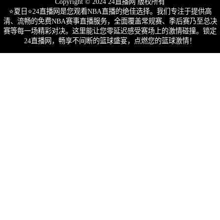
Copyright © 2024 24直播网 版权所有
⭐️夏日⭐24直播网是您观看NBA直播的绝佳选择。我们专注于提供高
清、流畅的免费NBA赛事直播服务，全面覆盖常规赛、季后赛乃至总决
赛等每一场精彩对决。这里能让您零延迟感受赛场上的激情碰撞。锁定
24直播网，畅享不间断的篮球盛宴，点燃您的篮球激情！