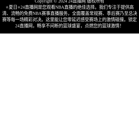
Copyright © 2024 24直播网 版权所有
⭐️夏日⭐24直播网是您观看NBA直播的绝佳选择。我们专注于提供高
清、流畅的免费NBA赛事直播服务，全面覆盖常规赛、季后赛乃至总决
赛等每一场精彩对决。这里能让您零延迟感受赛场上的激情碰撞。锁定
24直播网，畅享不间断的篮球盛宴，点燃您的篮球激情！