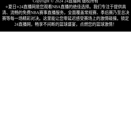
Copyright © 2024 24直播网 版权所有
⭐️夏日⭐24直播网是您观看NBA直播的绝佳选择。我们专注于提供高
清、流畅的免费NBA赛事直播服务，全面覆盖常规赛、季后赛乃至总决
赛等每一场精彩对决。这里能让您零延迟感受赛场上的激情碰撞。锁定
24直播网，畅享不间断的篮球盛宴，点燃您的篮球激情！