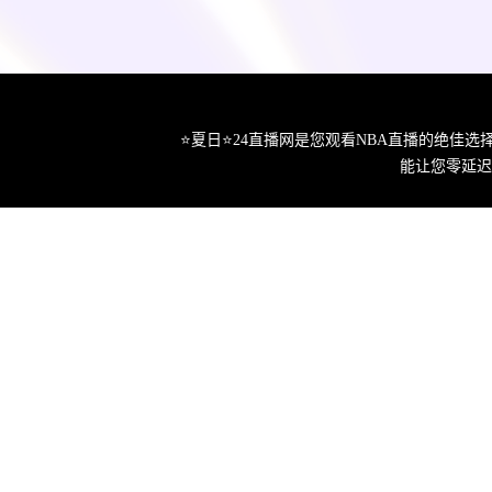
⭐️夏日⭐24直播网是您观看NBA直播的绝
能让您零延迟