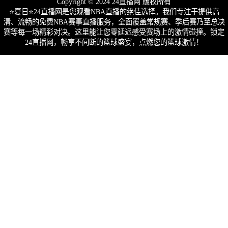
Copyright © 2024 24直播网 版权所有
⭐️夏日⭐24直播网是您观看NBA直播的绝佳选择。我们专注于提供高
清、流畅的免费NBA赛事直播服务，全面覆盖常规赛、季后赛乃至总决
赛等每一场精彩对决。这里能让您零延迟感受赛场上的激情碰撞。锁定
24直播网，畅享不间断的篮球盛宴，点燃您的篮球激情！