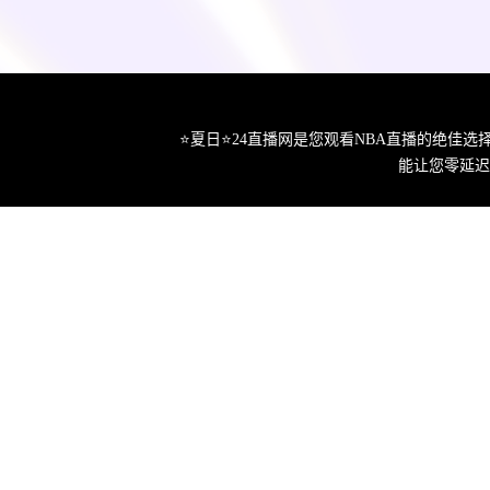
⭐️夏日⭐24直播网是您观看NBA直播的绝
能让您零延迟