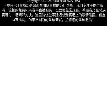
Copyright © 2024 24直播网 版权所有
⭐️夏日⭐24直播网是您观看NBA直播的绝佳选择。我们专注于提供高
清、流畅的免费NBA赛事直播服务，全面覆盖常规赛、季后赛乃至总决
赛等每一场精彩对决。这里能让您零延迟感受赛场上的激情碰撞。锁定
24直播网，畅享不间断的篮球盛宴，点燃您的篮球激情！