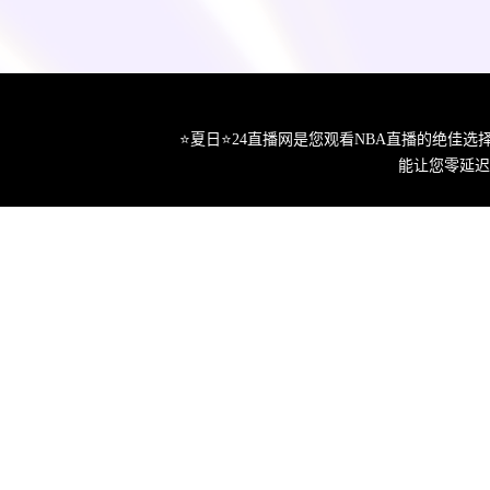
⭐️夏日⭐24直播网是您观看NBA直播的绝
能让您零延迟