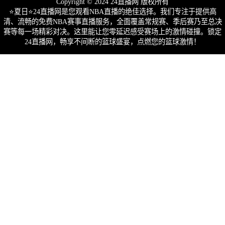
Copyright © 2024 24直播网 版权所有
⭐️夏日⭐24直播网是您观看NBA直播的绝佳选择。我们专注于提供高
清、流畅的免费NBA赛事直播服务，全面覆盖常规赛、季后赛乃至总决
赛等每一场精彩对决。这里能让您零延迟感受赛场上的激情碰撞。锁定
24直播网，畅享不间断的篮球盛宴，点燃您的篮球激情！