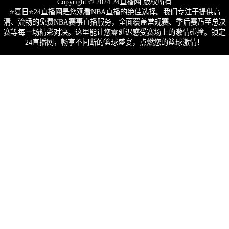
Copyright © 2024 24直播网 版权所有
⭐️夏日⭐24直播网是您观看NBA直播的绝佳选择。我们专注于提供高
清、流畅的免费NBA赛事直播服务，全面覆盖常规赛、季后赛乃至总决
赛等每一场精彩对决。这里能让您零延迟感受赛场上的激情碰撞。锁定
24直播网，畅享不间断的篮球盛宴，点燃您的篮球激情！