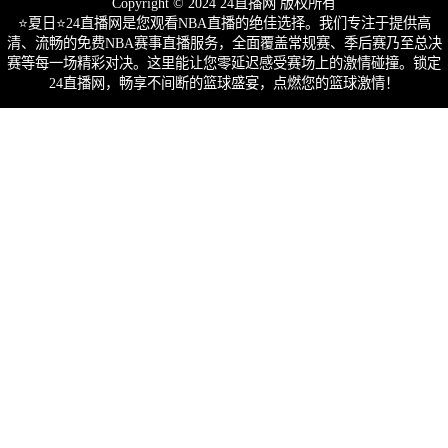
Copyright © 2024 24直播网 版权所有
⭐️夏日⭐24直播网是您观看NBA直播的绝佳选择。我们专注于提供高
清、流畅的免费NBA赛事直播服务，全面覆盖常规赛、季后赛乃至总决
赛等每一场精彩对决。这里能让您零延迟感受赛场上的激情碰撞。锁定
24直播网，畅享不间断的篮球盛宴，点燃您的篮球激情！