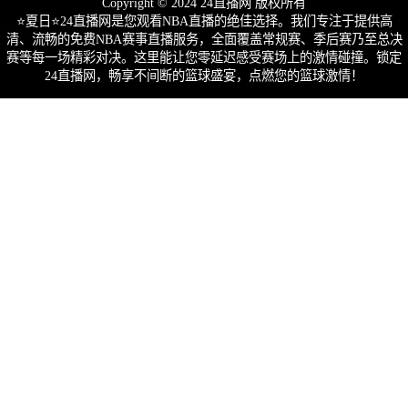
Copyright © 2024 24直播网 版权所有
⭐️夏日⭐24直播网是您观看NBA直播的绝佳选择。我们专注于提供高
清、流畅的免费NBA赛事直播服务，全面覆盖常规赛、季后赛乃至总决
赛等每一场精彩对决。这里能让您零延迟感受赛场上的激情碰撞。锁定
24直播网，畅享不间断的篮球盛宴，点燃您的篮球激情！