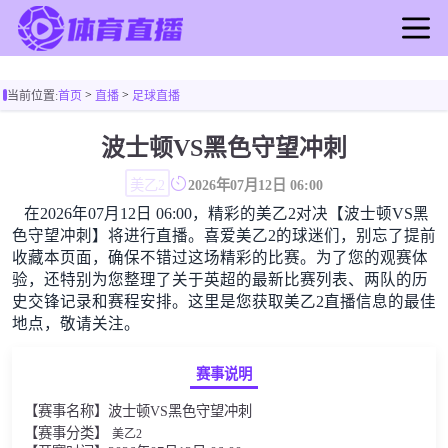
首页
>
>
当前位置:
首页
直播
足球直播
足球直播
篮球直播
波士顿VS黑色守望冲刺
足球录像
美乙2
2026年07月12日 06:00
篮球录像
在2026年07月12日 06:00，精彩的美乙2对决【波士顿VS黑
足球新闻
色守望冲刺】将进行直播。喜爱美乙2的球迷们，别忘了提前
篮球新闻
收藏本页面，确保不错过这场精彩的比赛。为了您的观赛体
验，还特别为您整理了关于英超的最新比赛列表、两队的历
史交锋记录和赛程安排。这里是您获取美乙2直播信息的最佳
地点，敬请关注。
赛事说明
【赛事名称】波士顿VS黑色守望冲刺
【赛事分类】
美乙2