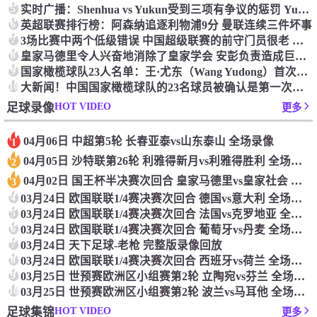
5
实时广播：Shenhua vs Yukun受到三项有争议的惩罚 Yukun将向中国足球联合会提出投诉
6
英超联赛排行榜：阿森纳追逐利物浦9分 曼联连续三件坏事
7
3场比赛中两个低级错误 中国超级联赛的前守门员很老 是时候让位了 最好的继任者出现
8
皇家马德里令人兴奋地消除了皇家学会 安彭负责造成巨大的灾难！
9
国家橄榄球队23人名单：王·尤东（Wang Yudong）首次被选为第11名 塞吉尼奥（Serginho）在名单上
10
大新闻！中国国家橄榄球队的23名球员被确认是第一次进入阵容
HOT VIDEO
足球录像
更多
04月06日 中超第5轮 长春亚泰vs山东泰山 全场录像
1
04月05日 沙特联第26轮 利雅得新月vs利雅得胜利 全场录像
2
04月02日 国王杯半决赛次回合 皇家马德里vs皇家社会 全场录像
3
4
03月24日 欧国联联1/4赛决赛次回合 德国vs意大利 全场录像回放
5
03月24日 欧国联联1/4赛决赛次回合 法国vs克罗地亚 全场录像回放
6
03月24日 欧国联联1/4赛决赛次回合 葡萄牙vs丹麦 全场录像回放
7
03月24日 天下足球-老枪 完整版录像回放
8
03月24日 欧国联联1/4赛决赛次回合 西班牙vs荷兰 全场录像回放
9
03月25日 世预赛欧洲区小组赛第2轮 立陶宛vs芬兰 全场录像回放
10
03月25日 世预赛欧洲区小组赛第2轮 波兰vs马耳他 全场录像回放
HOT VIDEO
足球集锦
更多