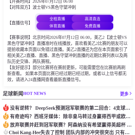
【开赛时间】2026年07月12日 06:00
【对阵双方】波士顿VS黑色守望冲刺
全程直播
高清直连
【直播信号】
体育直播
免费直播
【赛事说明】北京时间2026年07月12日 06:00，美乙2【波士顿VS
黑色守望冲刺】直播准时在线播放，喜欢看美乙2比赛的朋友可以
提前收藏本页面以免错过直播。美乙2直播还为您在本页面索引了
相关美乙2直播、直播、黑色守望冲刺直播的近期比赛列表以及两
队历史交锋、两队赛程。
【友好提示】部分比赛将在赛前更新，可能需要您在比赛前再刷
新查看。 如果本页面比赛已经过期已经过期，或者以上信号都无
效，请进入24直播网查看最新直播信号。
HOT NEWS
足球新闻
更多
没有逆转？ DeepSeek预测冠军联赛的第二回合：4支球队在第一回合中获胜 枪手输了
1
有奇迹吗？西班牙媒体：除非皇马转过身赢得西甲或欧洲冠军
2
放弃联赛并赶到冠军联赛？阿森纳没有希望赢得英超杯 赢得欧洲冠军的可能性
3
4
Choi Kang-Hee失去了控制 团队内部的冲突很突出 只有一个人可以从水火中拯救崔孔