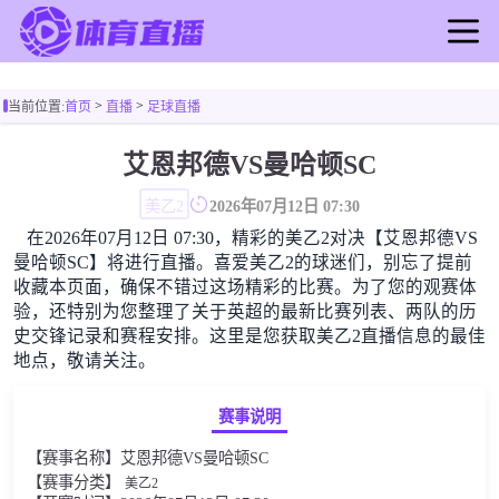
首页
>
>
当前位置:
首页
直播
足球直播
足球直播
篮球直播
艾恩邦德VS曼哈顿SC
足球录像
美乙2
2026年07月12日 07:30
篮球录像
在2026年07月12日 07:30，精彩的美乙2对决【艾恩邦德VS
足球新闻
曼哈顿SC】将进行直播。喜爱美乙2的球迷们，别忘了提前
篮球新闻
收藏本页面，确保不错过这场精彩的比赛。为了您的观赛体
验，还特别为您整理了关于英超的最新比赛列表、两队的历
史交锋记录和赛程安排。这里是您获取美乙2直播信息的最佳
地点，敬请关注。
赛事说明
【赛事名称】艾恩邦德VS曼哈顿SC
【赛事分类】
美乙2