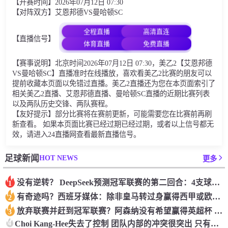
【开赛时间】2026年07月12日 07:30
【对阵双方】艾恩邦德VS曼哈顿SC
全程直播
高清直连
【直播信号】
体育直播
免费直播
【赛事说明】北京时间2026年07月12日 07:30，美乙2【艾恩邦德
VS曼哈顿SC】直播准时在线播放，喜欢看美乙2比赛的朋友可以
提前收藏本页面以免错过直播。美乙2直播还为您在本页面索引了
相关美乙2直播、艾恩邦德直播、曼哈顿SC直播的近期比赛列表
以及两队历史交锋、两队赛程。
【友好提示】部分比赛将在赛前更新，可能需要您在比赛前再刷
新查看。 如果本页面比赛已经过期已经过期，或者以上信号都无
效，请进入24直播网查看最新直播信号。
HOT NEWS
足球新闻
更多
没有逆转？ DeepSeek预测冠军联赛的第二回合：4支球队在第一回合中获胜 枪手输了
1
有奇迹吗？西班牙媒体：除非皇马转过身赢得西甲或欧洲冠军
2
放弃联赛并赶到冠军联赛？阿森纳没有希望赢得英超杯 赢得欧洲冠军的可能性
3
4
Choi Kang-Hee失去了控制 团队内部的冲突很突出 只有一个人可以从水火中拯救崔孔