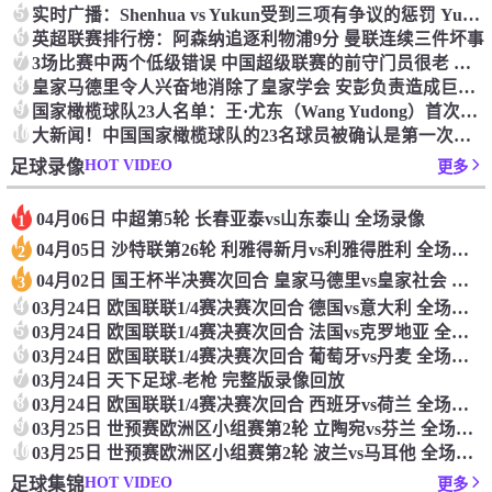
5
实时广播：Shenhua vs Yukun受到三项有争议的惩罚 Yukun将向中国足球联合会提出投诉
6
英超联赛排行榜：阿森纳追逐利物浦9分 曼联连续三件坏事
7
3场比赛中两个低级错误 中国超级联赛的前守门员很老 是时候让位了 最好的继任者出现
8
皇家马德里令人兴奋地消除了皇家学会 安彭负责造成巨大的灾难！
9
国家橄榄球队23人名单：王·尤东（Wang Yudong）首次被选为第11名 塞吉尼奥（Serginho）在名单上
10
大新闻！中国国家橄榄球队的23名球员被确认是第一次进入阵容
HOT VIDEO
足球录像
更多
04月06日 中超第5轮 长春亚泰vs山东泰山 全场录像
1
04月05日 沙特联第26轮 利雅得新月vs利雅得胜利 全场录像
2
04月02日 国王杯半决赛次回合 皇家马德里vs皇家社会 全场录像
3
4
03月24日 欧国联联1/4赛决赛次回合 德国vs意大利 全场录像回放
5
03月24日 欧国联联1/4赛决赛次回合 法国vs克罗地亚 全场录像回放
6
03月24日 欧国联联1/4赛决赛次回合 葡萄牙vs丹麦 全场录像回放
7
03月24日 天下足球-老枪 完整版录像回放
8
03月24日 欧国联联1/4赛决赛次回合 西班牙vs荷兰 全场录像回放
9
03月25日 世预赛欧洲区小组赛第2轮 立陶宛vs芬兰 全场录像回放
10
03月25日 世预赛欧洲区小组赛第2轮 波兰vs马耳他 全场录像回放
HOT VIDEO
足球集锦
更多