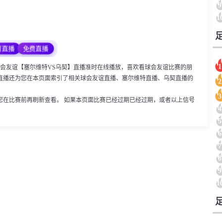
9
1
育直播
免费直播
1
:00，球会友谊【塞尔维特VS乌契】直播准时在线播放，喜欢看球会友谊比赛的朋
直播还为您在本页面索引了相关球会友谊直播、塞尔维特直播、乌契直播的
2
3
您在比赛前再刷新查看。 如果本页面比赛已经过期已经过期，或者以上信号
4
5
6
7
8
9
1