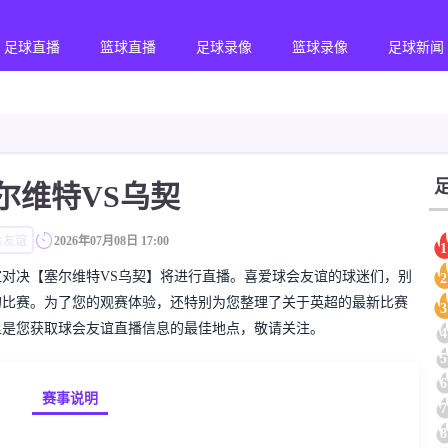
足球直播
篮球直播
足球录像
篮球录像
足球新闻
尔维特VS乌契
会友谊
2026年07月08日 17:00
1
的球会友谊对决【塞尔维特VS乌契】将进行直播。喜爱球会友谊的球迷们，别
2
的比赛。为了您的观赛体验，还特别为您整理了关于英超的最新比赛
3
里是您获取球会友谊直播信息的最佳地点，敬请关注。
4
5
6
赛事说明
7
8