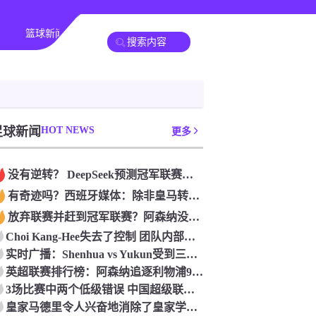
篮球新闻
足球新闻
HOT NEWS
更多
没有逆转？ DeepSeek预测冠军联赛的第二回合：4支球队在第一回合中获胜 枪手输了
有奇迹吗？西班牙媒体：除非皇马转过身赢得西甲或欧洲冠军
放弃联赛并赶到冠军联赛？阿森纳没有希望赢得英超杯 赢得欧洲冠军的可能性
Choi Kang-Hee失去了控制 团队内部的冲突很突出 只有一个人可以从水火中拯救崔孔
实时广播：Shenhua vs Yukun受到三项有争议的惩罚 Yukun将向中国足球联合会提出投诉
英超联赛排行榜：阿森纳追逐利物浦9分 曼联连续三件坏事
3场比赛中两个低级错误 中国超级联赛的前守门员很老 是时候让位了 最好的继任者出现
皇家马德里令人兴奋地消除了皇家学会 安彭负责造成巨大的灾难！