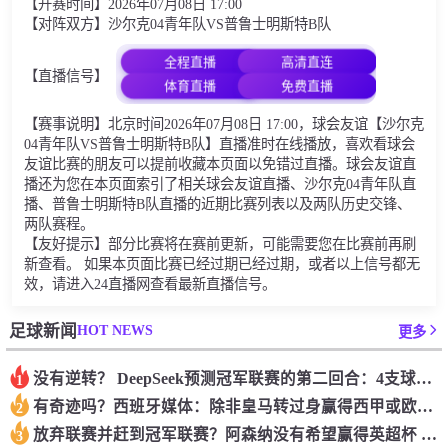
【开赛时间】2026年07月08日 17:00
【对阵双方】沙尔克04青年队VS普鲁士明斯特B队
全程直播
高清直连
【直播信号】
体育直播
免费直播
【赛事说明】北京时间2026年07月08日 17:00，球会友谊【沙尔克
04青年队VS普鲁士明斯特B队】直播准时在线播放，喜欢看球会
友谊比赛的朋友可以提前收藏本页面以免错过直播。球会友谊直
播还为您在本页面索引了相关球会友谊直播、沙尔克04青年队直
播、普鲁士明斯特B队直播的近期比赛列表以及两队历史交锋、
两队赛程。
【友好提示】部分比赛将在赛前更新，可能需要您在比赛前再刷
新查看。 如果本页面比赛已经过期已经过期，或者以上信号都无
效，请进入24直播网查看最新直播信号。
HOT NEWS
足球新闻
更多
没有逆转？ DeepSeek预测冠军联赛的第二回合：4支球队在第一回合中获胜 枪手输了
1
有奇迹吗？西班牙媒体：除非皇马转过身赢得西甲或欧洲冠军
2
放弃联赛并赶到冠军联赛？阿森纳没有希望赢得英超杯 赢得欧洲冠军的可能性
3