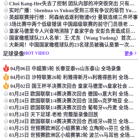
4
Choi Kang-Hee失去了控制 团队内部的冲突很突出 只有一个人可以从水火中拯救崔孔
5
实时广播：Shenhua vs Yukun受到三项有争议的惩罚 Yukun将向中国足球联合会提出投诉
6
英超联赛排行榜：阿森纳追逐利物浦9分 曼联连续三件坏事
7
3场比赛中两个低级错误 中国超级联赛的前守门员很老 是时候让位了 最好的继任者出现
8
皇家马德里令人兴奋地消除了皇家学会 安彭负责造成巨大的灾难！
9
国家橄榄球队23人名单：王·尤东（Wang Yudong）首次被选为第11名 塞吉尼奥（Serginho）在名单上
10
大新闻！中国国家橄榄球队的23名球员被确认是第一次进入阵容
HOT VIDEO
足球录像
更多
04月06日 中超第5轮 长春亚泰vs山东泰山 全场录像
1
04月05日 沙特联第26轮 利雅得新月vs利雅得胜利 全场录像
2
04月02日 国王杯半决赛次回合 皇家马德里vs皇家社会 全场录像
3
4
03月24日 欧国联联1/4赛决赛次回合 德国vs意大利 全场录像回放
5
03月24日 欧国联联1/4赛决赛次回合 法国vs克罗地亚 全场录像回放
6
03月24日 欧国联联1/4赛决赛次回合 葡萄牙vs丹麦 全场录像回放
7
03月24日 天下足球-老枪 完整版录像回放
8
03月24日 欧国联联1/4赛决赛次回合 西班牙vs荷兰 全场录像回放
9
03月25日 世预赛欧洲区小组赛第2轮 立陶宛vs芬兰 全场录像回放
10
03月25日 世预赛欧洲区小组赛第2轮 波兰vs马耳他 全场录像回放