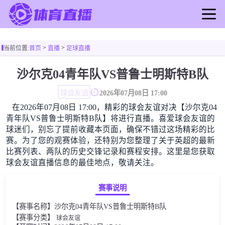
首页
>
>
当前位置:
首页
直播
足球直播
足球直播
篮球直播
沙尔克04青年队VS普鲁士明斯特B队
足球录像
球会友谊
2026年07月08日 17:00
篮球录像
在2026年07月08日 17:00，精彩的球会友谊对决【沙尔克04
足球新闻
青年队VS普鲁士明斯特B队】将进行直播。喜爱球会友谊的
篮球新闻
球迷们，别忘了提前收藏本页面，确保不错过这场精彩的比
赛。为了您的观赛体验，还特别为您整理了关于英超的最新
比赛列表、两队的历史交锋记录和赛程安排。这里是您获取
球会友谊直播信息的最佳地点，敬请关注。
赛事说明
【赛事名称】沙尔克04青年队VS普鲁士明斯特B队
【赛事分类】
球会友谊