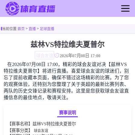
首页
>
>
当前位置:
首页
直播
足球直播
足球直播
篮球直播
兹林VS特拉维夫夏普尔
足球录像
球会友谊
2026年07月08日 17:00
篮球录像
在2026年07月08日 17:00，精彩的球会友谊对决【兹林VS
足球新闻
特拉维夫夏普尔】将进行直播。喜爱球会友谊的球迷们，别
篮球新闻
忘了提前收藏本页面，确保不错过这场精彩的比赛。为了您
的观赛体验，还特别为您整理了关于英超的最新比赛列表、
两队的历史交锋记录和赛程安排。这里是您获取球会友谊直
播信息的最佳地点，敬请关注。
赛事说明
【赛事名称】兹林VS特拉维夫夏普尔
【赛事分类】
球会友谊