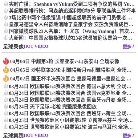
5
实时广播：Shenhua vs Yukun受到三项有争议的惩罚 Yukun将向中国足球联合会提出投诉
6
英超联赛排行榜：阿森纳追逐利物浦9分 曼联连续三件坏事
7
3场比赛中两个低级错误 中国超级联赛的前守门员很老 是时候让位了 最好的继任者出现
8
皇家马德里令人兴奋地消除了皇家学会 安彭负责造成巨大的灾难！
9
国家橄榄球队23人名单：王·尤东（Wang Yudong）首次被选为第11名 塞吉尼奥（Serginho）在名单上
10
大新闻！中国国家橄榄球队的23名球员被确认是第一次进入阵容
HOT VIDEO
足球录像
更多
04月06日 中超第5轮 长春亚泰vs山东泰山 全场录像
1
04月05日 沙特联第26轮 利雅得新月vs利雅得胜利 全场录像
2
04月02日 国王杯半决赛次回合 皇家马德里vs皇家社会 全场录像
3
4
03月24日 欧国联联1/4赛决赛次回合 德国vs意大利 全场录像回放
5
03月24日 欧国联联1/4赛决赛次回合 法国vs克罗地亚 全场录像回放
6
03月24日 欧国联联1/4赛决赛次回合 葡萄牙vs丹麦 全场录像回放
7
03月24日 天下足球-老枪 完整版录像回放
8
03月24日 欧国联联1/4赛决赛次回合 西班牙vs荷兰 全场录像回放
9
03月25日 世预赛欧洲区小组赛第2轮 立陶宛vs芬兰 全场录像回放
10
03月25日 世预赛欧洲区小组赛第2轮 波兰vs马耳他 全场录像回放
HOT VIDEO
足球集锦
更多