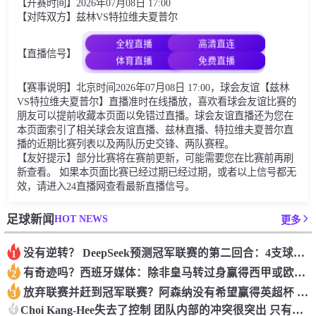
【开赛时间】2026年07月08日 17:00
【对阵双方】兹林VS特拉维夫夏普尔
全程直播
高清直连
【直播信号】
体育直播
免费直播
【赛事说明】北京时间2026年07月08日 17:00，球会友谊【兹林
VS特拉维夫夏普尔】直播准时在线播放，喜欢看球会友谊比赛的
朋友可以提前收藏本页面以免错过直播。球会友谊直播还为您在
本页面索引了相关球会友谊直播、兹林直播、特拉维夫夏普尔直
播的近期比赛列表以及两队历史交锋、两队赛程。
【友好提示】部分比赛将在赛前更新，可能需要您在比赛前再刷
新查看。 如果本页面比赛已经过期已经过期，或者以上信号都无
效，请进入24直播网查看最新直播信号。
HOT NEWS
足球新闻
更多
没有逆转？ DeepSeek预测冠军联赛的第二回合：4支球队在第一回合中获胜 枪手输了
1
有奇迹吗？西班牙媒体：除非皇马转过身赢得西甲或欧洲冠军
2
放弃联赛并赶到冠军联赛？阿森纳没有希望赢得英超杯 赢得欧洲冠军的可能性
3
4
Choi Kang-Hee失去了控制 团队内部的冲突很突出 只有一个人可以从水火中拯救崔孔