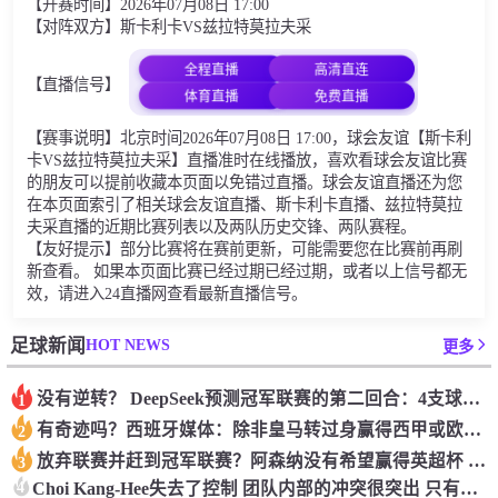
【开赛时间】2026年07月08日 17:00
【对阵双方】斯卡利卡VS兹拉特莫拉夫采
全程直播
高清直连
【直播信号】
体育直播
免费直播
【赛事说明】北京时间2026年07月08日 17:00，球会友谊【斯卡利
卡VS兹拉特莫拉夫采】直播准时在线播放，喜欢看球会友谊比赛
的朋友可以提前收藏本页面以免错过直播。球会友谊直播还为您
在本页面索引了相关球会友谊直播、斯卡利卡直播、兹拉特莫拉
夫采直播的近期比赛列表以及两队历史交锋、两队赛程。
【友好提示】部分比赛将在赛前更新，可能需要您在比赛前再刷
新查看。 如果本页面比赛已经过期已经过期，或者以上信号都无
效，请进入24直播网查看最新直播信号。
HOT NEWS
足球新闻
更多
没有逆转？ DeepSeek预测冠军联赛的第二回合：4支球队在第一回合中获胜 枪手输了
1
有奇迹吗？西班牙媒体：除非皇马转过身赢得西甲或欧洲冠军
2
放弃联赛并赶到冠军联赛？阿森纳没有希望赢得英超杯 赢得欧洲冠军的可能性
3
4
Choi Kang-Hee失去了控制 团队内部的冲突很突出 只有一个人可以从水火中拯救崔孔