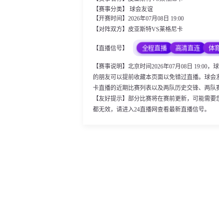
【赛事分类】
球会友谊
【开赛时间】2026年07月08日 19:00
【对阵双方】皮亚斯特VS莱格尼卡
全程直播
高清直连
体
【直播信号】
【赛事说明】北京时间2026年07月08日 19
的朋友可以提前收藏本页面以免错过直播。球会
卡直播的近期比赛列表以及两队历史交锋、两队
【友好提示】部分比赛将在赛前更新，可能需要
都无效，请进入24直播网查看最新直播信号。