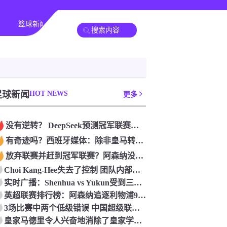
篮球新闻
足球新闻
HOT NEWS
更多
没有逆转？ DeepSeek预测冠军联赛的第二回合：4支球队在第一回合中获胜 枪手输了
有奇迹吗？西班牙媒体：除非皇马转过身赢得西甲或欧洲冠军
放弃联赛并赶到冠军联赛？阿森纳没有希望赢得英超杯 赢得欧洲冠军的可能性
Choi Kang-Hee失去了控制 团队内部的冲突很突出 只有一个人可以从水火中拯救崔孔
实时广播：Shenhua vs Yukun受到三项有争议的惩罚 Yukun将向中国足球联合会提出投诉
英超联赛排行榜：阿森纳追逐利物浦9分 曼联连续三件坏事
3场比赛中两个低级错误 中国超级联赛的前守门员很老 是时候让位了 最好的继任者出现
皇家马德里令人兴奋地消除了皇家学会 安彭负责造成巨大的灾难！