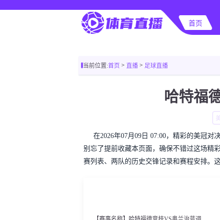
首页
>
>
当前位置:
首页
直播
足球直播
哈特福德
在2026年07月09日 07:00，精彩
别忘了提前收藏本页面，确保不错过这场精
赛列表、两队的历史交锋记录和赛程安排。
【赛事名称】哈特福德竞技VS奥兰治蓝调