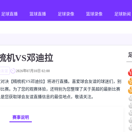
足球直播
篮球直播
足球录像
篮球录像
足球新闻
梳机VS邓迪拉
会友谊
2026年07月10日 02:00
1
的球会友谊对决【精梳机VS邓迪拉】将进行直播。喜爱球会友谊的球迷们，别
2
的比赛。为了您的观赛体验，还特别为您整理了关于英超的最新比赛
3
里是您获取球会友谊直播信息的最佳地点，敬请关注。
4
5
6
赛事说明
7
8