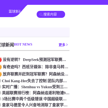
篮球新闻
足球新闻
HOT NEWS
更多
没有逆转？ DeepSeek预测冠军联赛的第二回合：4支球队在第一回合中获胜 枪手输了
有奇迹吗？西班牙媒体：除非皇马转过身赢得西甲或欧洲冠军
放弃联赛并赶到冠军联赛？阿森纳没有希望赢得英超杯 赢得欧洲冠军的可能性
Choi Kang-Hee失去了控制 团队内部的冲突很突出 只有一个人可以从水火中拯救崔孔
实时广播：Shenhua vs Yukun受到三项有争议的惩罚 Yukun将向中国足球联合会提出投诉
英超联赛排行榜：阿森纳追逐利物浦9分 曼联连续三件坏事
3场比赛中两个低级错误 中国超级联赛的前守门员很老 是时候让位了 最好的继任者出现
皇家马德里令人兴奋地消除了皇家学会 安彭负责造成巨大的灾难！