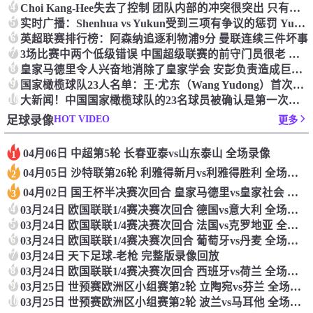
4
Choi Kang-Hee失去了控制 团队内部的冲突很突出 只有一个人可以从水火中拯救崔孔
5
实时广播：Shenhua vs Yukun受到三项有争议的惩罚 Yukun将向中国足球联合会提出投诉
6
英超联赛排行榜：阿森纳追逐利物浦9分 曼联连续三件坏事
7
3场比赛中两个低级错误 中国超级联赛的前守门员很老 是时候让位了 最好的继任者出现
8
皇家马德里令人兴奋地消除了皇家学会 安彭负责造成巨大的灾难！
9
国家橄榄球队23人名单：王·尤东（Wang Yudong）首次被选为第11名 塞吉尼奥（Serginho）在名单上
10
大新闻！中国国家橄榄球队的23名球员被确认是第一次进入阵容
HOT VIDEO
足球录像
更多
04月06日 中超第5轮 长春亚泰vs山东泰山 全场录像
1
04月05日 沙特联第26轮 利雅得新月vs利雅得胜利 全场录像
2
04月02日 国王杯半决赛次回合 皇家马德里vs皇家社会 全场录像
3
4
03月24日 欧国联联1/4赛决赛次回合 德国vs意大利 全场录像回放
5
03月24日 欧国联联1/4赛决赛次回合 法国vs克罗地亚 全场录像回放
6
03月24日 欧国联联1/4赛决赛次回合 葡萄牙vs丹麦 全场录像回放
7
03月24日 天下足球-老枪 完整版录像回放
8
03月24日 欧国联联1/4赛决赛次回合 西班牙vs荷兰 全场录像回放
9
03月25日 世预赛欧洲区小组赛第2轮 立陶宛vs芬兰 全场录像回放
10
03月25日 世预赛欧洲区小组赛第2轮 波兰vs马耳他 全场录像回放