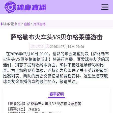
首页
>
>
当前位置:
首页
直播
足球直播
足球直播
篮球直播
萨格勒布火车头VS贝尔格莱德游击
足球录像
球会友谊
2026年07月10日 20:00
篮球录像
在2026年07月10日 20:00，精彩的球会友谊对决【萨格勒布
足球新闻
火车头VS贝尔格莱德游击】将进行直播。喜爱球会友谊的球
篮球新闻
迷们，别忘了提前收藏本页面，确保不错过这场精彩的比
赛。为了您的观赛体验，还特别为您整理了关于英超的最新
比赛列表、两队的历史交锋记录和赛程安排。这里是您获取
球会友谊直播信息的最佳地点，敬请关注。
赛事说明
【赛事名称】萨格勒布火车头VS贝尔格莱德游击
【赛事分类】
球会友谊