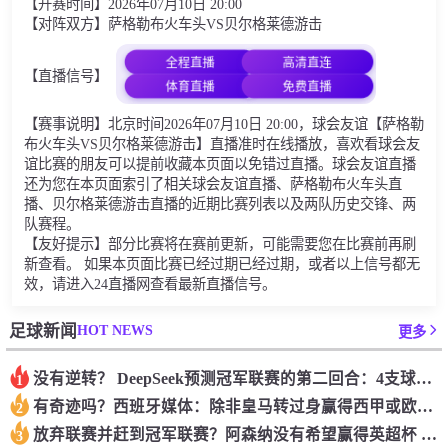
【开赛时间】2026年07月10日 20:00
【对阵双方】萨格勒布火车头VS贝尔格莱德游击
全程直播
高清直连
【直播信号】
体育直播
免费直播
【赛事说明】北京时间2026年07月10日 20:00，球会友谊【萨格勒
布火车头VS贝尔格莱德游击】直播准时在线播放，喜欢看球会友
谊比赛的朋友可以提前收藏本页面以免错过直播。球会友谊直播
还为您在本页面索引了相关球会友谊直播、萨格勒布火车头直
播、贝尔格莱德游击直播的近期比赛列表以及两队历史交锋、两
队赛程。
【友好提示】部分比赛将在赛前更新，可能需要您在比赛前再刷
新查看。 如果本页面比赛已经过期已经过期，或者以上信号都无
效，请进入24直播网查看最新直播信号。
HOT NEWS
足球新闻
更多
没有逆转？ DeepSeek预测冠军联赛的第二回合：4支球队在第一回合中获胜 枪手输了
1
有奇迹吗？西班牙媒体：除非皇马转过身赢得西甲或欧洲冠军
2
放弃联赛并赶到冠军联赛？阿森纳没有希望赢得英超杯 赢得欧洲冠军的可能性
3