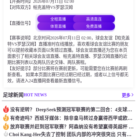
【开赛时间】2026年07月11日 02:00
【对阵双方】帕克盖特VS罗瑟汉姆
全程直播
高清直连
【直播信号】
体育直播
免费直播
【赛事说明】北京时间2026年07月11日 02:00，球会友谊【帕克盖
特VS罗瑟汉姆】直播准时在线播放，喜欢看球会友谊比赛的朋友
可以提前收藏本页面以免错过直播。球会友谊直播还为您在本页
面索引了相关球会友谊直播、帕克盖特直播、罗瑟汉姆直播的近
期比赛列表以及两队历史交锋、两队赛程。
【友好提示】部分比赛将在赛前更新，可能需要您在比赛前再刷
新查看。 如果本页面比赛已经过期已经过期，或者以上信号都无
效，请进入24直播网查看最新直播信号。
HOT NEWS
足球新闻
更多
没有逆转？ DeepSeek预测冠军联赛的第二回合：4支球队在第一回合中获胜 枪手输了
1
有奇迹吗？西班牙媒体：除非皇马转过身赢得西甲或欧洲冠军
2
放弃联赛并赶到冠军联赛？阿森纳没有希望赢得英超杯 赢得欧洲冠军的可能性
3
4
Choi Kang-Hee失去了控制 团队内部的冲突很突出 只有一个人可以从水火中拯救崔孔