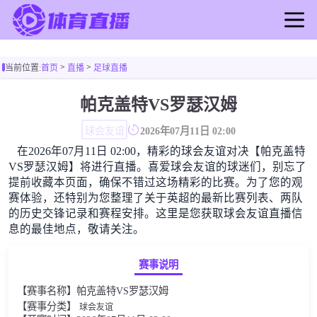
首页
>
>
当前位置:
首页
直播
足球直播
足球直播
篮球直播
帕克盖特VS罗瑟汉姆
足球录像
球会友谊
2026年07月11日 02:00
篮球录像
在2026年07月11日 02:00，精彩的球会友谊对决【帕克盖特
足球新闻
VS罗瑟汉姆】将进行直播。喜爱球会友谊的球迷们，别忘了
篮球新闻
提前收藏本页面，确保不错过这场精彩的比赛。为了您的观
赛体验，还特别为您整理了关于英超的最新比赛列表、两队
的历史交锋记录和赛程安排。这里是您获取球会友谊直播信
息的最佳地点，敬请关注。
赛事说明
【赛事名称】帕克盖特VS罗瑟汉姆
【赛事分类】
球会友谊