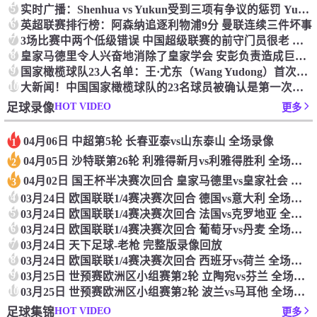
5
实时广播：Shenhua vs Yukun受到三项有争议的惩罚 Yukun将向中国足球联合会提出投诉
6
英超联赛排行榜：阿森纳追逐利物浦9分 曼联连续三件坏事
7
3场比赛中两个低级错误 中国超级联赛的前守门员很老 是时候让位了 最好的继任者出现
8
皇家马德里令人兴奋地消除了皇家学会 安彭负责造成巨大的灾难！
9
国家橄榄球队23人名单：王·尤东（Wang Yudong）首次被选为第11名 塞吉尼奥（Serginho）在名单上
10
大新闻！中国国家橄榄球队的23名球员被确认是第一次进入阵容
HOT VIDEO
足球录像
更多
04月06日 中超第5轮 长春亚泰vs山东泰山 全场录像
1
04月05日 沙特联第26轮 利雅得新月vs利雅得胜利 全场录像
2
04月02日 国王杯半决赛次回合 皇家马德里vs皇家社会 全场录像
3
4
03月24日 欧国联联1/4赛决赛次回合 德国vs意大利 全场录像回放
5
03月24日 欧国联联1/4赛决赛次回合 法国vs克罗地亚 全场录像回放
6
03月24日 欧国联联1/4赛决赛次回合 葡萄牙vs丹麦 全场录像回放
7
03月24日 天下足球-老枪 完整版录像回放
8
03月24日 欧国联联1/4赛决赛次回合 西班牙vs荷兰 全场录像回放
9
03月25日 世预赛欧洲区小组赛第2轮 立陶宛vs芬兰 全场录像回放
10
03月25日 世预赛欧洲区小组赛第2轮 波兰vs马耳他 全场录像回放
HOT VIDEO
足球集锦
更多