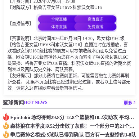
【开赛时间】2026年07月08日 19:30
【对阵双方】格鲁吉亚女篮U16VS科索沃女篮U16
全程直播
高清直连
【直播信号】
体育直播
免费直播
【赛事说明】北京时间2026年07月08日 19:30，欧女锦U16C级
【格鲁吉亚女篮U16VS科索沃女篮U16】直播准时在线播放，喜
欢看欧女锦U16C级比赛的朋友可以提前收藏本页面以免错过直
播。欧女锦U16C级直播还为您在本页面索引了相关欧女锦U16C
级直播、格鲁吉亚女篮U16直播、科索沃女篮U16直播的近期比赛
列表以及两队历史交锋、两队赛程。
【友好提示】部分比赛将在赛前更新，可能需要您在比赛前再刷
新查看。 如果本页面比赛已经过期已经过期，或者以上信号都无
效，请进入24直播网查看最新直播信号。
HOT NEWS
篮球新闻
更多
Epic️Jokic场均得到29.8分 12.8个篮板和10.2次助攻 平均三双很容易吗？
1
森林狼在本季度以52分击败了灰熊！一个部分中的21个中有18个！骑着摇头丸的战士第六 湖船不舒服
2
季后赛排名模式:5球队已得到确认 西方有一支悲惨的3-8队
3