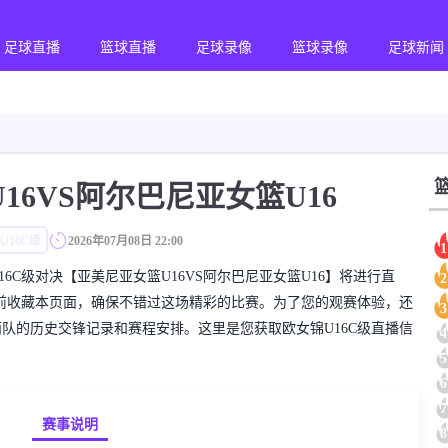
足球直播
篮球直播
足球录像
篮球录像
足球新闻
16VS阿尔巴尼亚女篮U16
U16C级
2026年07月08日 22:00
1
女锦U16C级对决【亚美尼亚女篮U16VS阿尔巴尼亚女篮U16】将进行直
2
提前收藏本页面，确保不错过这场精彩的比赛。为了您的观赛体验，还
3
队的历史交锋记录和赛程安排。这里是您获取欧女锦U16C级直播信
4
5
6
7
赛事说明
8