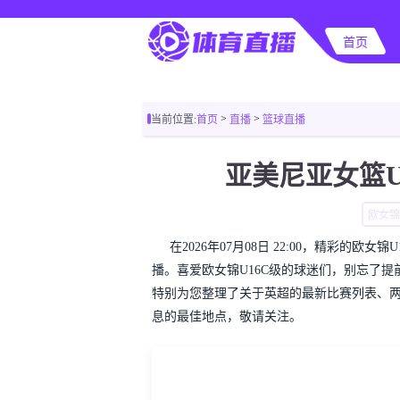
首页
>
>
当前位置:
首页
直播
篮球直播
亚美尼亚女篮U
欧女锦
在2026年07月08日 22:00，精彩的欧
播。喜爱欧女锦U16C级的球迷们，别忘了
特别为您整理了关于英超的最新比赛列表、两
息的最佳地点，敬请关注。