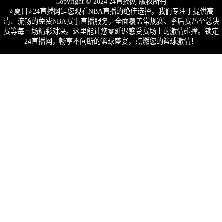
Copyright © 2024 24直播网 版权所有
⭐️夏日⭐24直播网是您观看NBA直播的绝佳选择。我们专注于提供高
清、流畅的免费NBA赛事直播服务，全面覆盖常规赛、季后赛乃至总决
赛等每一场精彩对决。这里能让您零延迟感受赛场上的激情碰撞。锁定
24直播网，畅享不间断的篮球盛宴，点燃您的篮球激情！