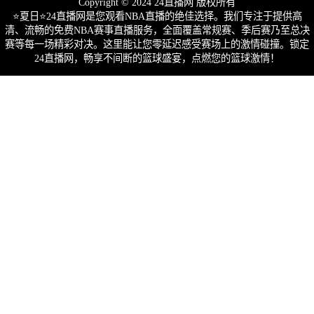
Copyright © 2024 24直播网 版权所有
⭐️夏日⭐24直播网是您观看NBA直播的绝佳选择。我们专注于提供高
清、流畅的免费NBA赛事直播服务，全面覆盖常规赛、季后赛乃至总决
赛等每一场精彩对决。这里能让您零延迟感受赛场上的激情碰撞。锁定
24直播网，畅享不间断的篮球盛宴，点燃您的篮球激情！