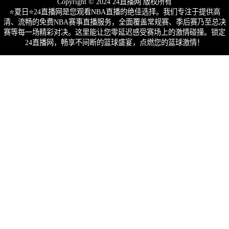
Copyright © 2024 24直播网 版权所有
⭐️夏日⭐24直播网是您观看NBA直播的绝佳选择。我们专注于提供高
清、流畅的免费NBA赛事直播服务，全面覆盖常规赛、季后赛乃至总决
赛等每一场精彩对决。这里能让您零延迟感受赛场上的激情碰撞。锁定
24直播网，畅享不间断的篮球盛宴，点燃您的篮球激情！