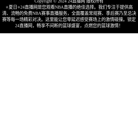
Copyright © 2024 24直播网 版权所有
⭐️夏日⭐24直播网是您观看NBA直播的绝佳选择。我们专注于提供高
清、流畅的免费NBA赛事直播服务，全面覆盖常规赛、季后赛乃至总决
赛等每一场精彩对决。这里能让您零延迟感受赛场上的激情碰撞。锁定
24直播网，畅享不间断的篮球盛宴，点燃您的篮球激情！