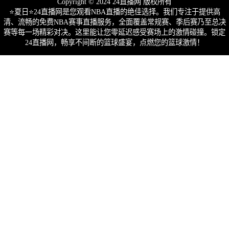
Copyright © 2024 24直播网 版权所有
⭐️夏日⭐24直播网是您观看NBA直播的绝佳选择。我们专注于提供高
清、流畅的免费NBA赛事直播服务，全面覆盖常规赛、季后赛乃至总决
赛等每一场精彩对决。这里能让您零延迟感受赛场上的激情碰撞。锁定
24直播网，畅享不间断的篮球盛宴，点燃您的篮球激情！