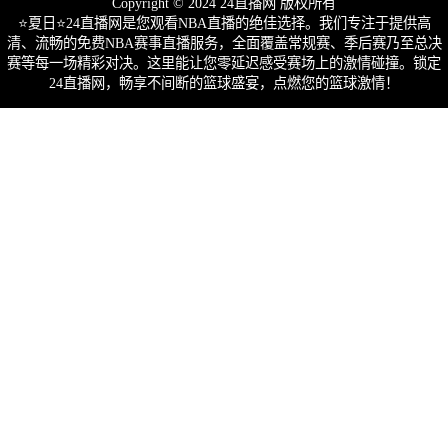
Copyright © 2024 24直播网 版权所有
⭐️夏日⭐24直播网是您观看NBA直播的绝佳选择。我们专注于提供高
清、流畅的免费NBA赛事直播服务，全面覆盖常规赛、季后赛乃至总决
赛等每一场精彩对决。这里能让您零延迟感受赛场上的激情碰撞。锁定
24直播网，畅享不间断的篮球盛宴，点燃您的篮球激情！