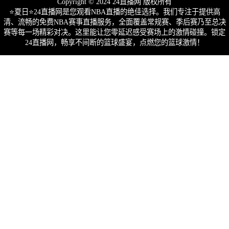
Copyright © 2024 24直播网 版权所有
⭐️夏日⭐24直播网是您观看NBA直播的绝佳选择。我们专注于提供高
清、流畅的免费NBA赛事直播服务，全面覆盖常规赛、季后赛乃至总决
赛等每一场精彩对决。这里能让您零延迟感受赛场上的激情碰撞。锁定
24直播网，畅享不间断的篮球盛宴，点燃您的篮球激情！